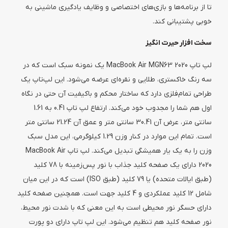
تا از برنامه‌ها و بازی‌های اختصاصی و وظایف یادگیری ماشینی به
خوبی پشتیبانی کند.
سخت افزار حیرت انگیز
لپ تاپ MacBook Air MGN63 2020 یک نمونه سبک است که در
سه رنگ خاکستری، طلایی و نقره‌ای عرضه می‌شود. این لپ‌تاپ یک
طراحی تمام‌فلزی دارد که ساختار محکم و باکیفیت آن حتی در نگاه
اول هم شما را مجدوب خود می‌کند. ارتفاع لپ تاپ 0.41 به 1.61
سانتی متر، عرض آن 30.41 سانتی متر و عمق آن 21.24 سانتی متر
است. تمام این موارد در کنار وزن 1.29 کیلوگرمی، این مدل سبک
وزن را به یک یار همیشگی تبدیل می‌کند. لپ تاپ MacBook Air
2020 دارای یک صفحه کلید جذاب با نور پس‌زمینه با 78 کلید
(طبق ایالات متحده) یا 79 کلید (طبق ISO) است که در این میان
شامل 12 کلید عملکردی و 4 کلید جهت است. همچنین صفحه کلید
دارای حسگر نور محیطی است به این معنی که با شدت نور محیط،
نور صفحه کلید هم تنظیم می‌شود. این لپ تاپ دارای دو پورت