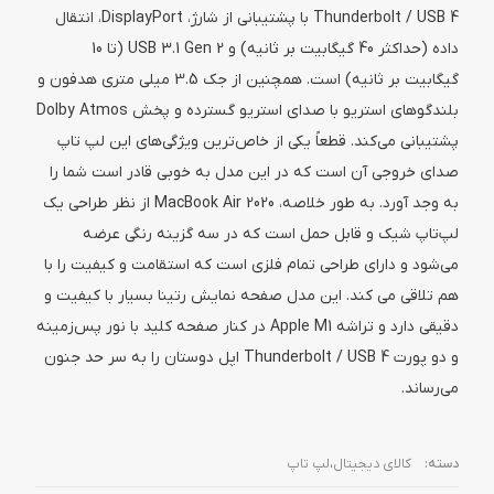
Thunderbolt / USB 4 با پشتیبانی از شارژ، DisplayPort، انتقال
داده (حداکثر 40 گیگابیت بر ثانیه) و USB 3.1 Gen 2 (تا 10
گیگابیت بر ثانیه) است. همچنین از جک 3.5 میلی متری هدفون و
بلندگوهای استریو با صدای استریو گسترده و پخش Dolby Atmos
پشتیبانی می‌کند. قطعاً یکی از خاص‌ترین ویژگی‌های این لپ تاپ
صدای خروجی آن است که در این مدل به خوبی قادر است شما را
به وجد آورد. به طور خلاصه، MacBook Air 2020 از نظر طراحی یک
لپ‌تاپ شیک و قابل حمل است که در سه گزینه رنگی عرضه
می‌شود و دارای طراحی تمام فلزی است که استقامت و کیفیت را با
هم تلاقی می کند. این مدل صفحه نمایش رتینا بسیار با کیفیت و
دقیقی دارد و تراشه Apple M1 در کنار صفحه کلید با نور پس‌زمینه
و دو پورت Thunderbolt / USB 4 اپل دوستان را به سر حد جنون
می‌رساند.
دسته:
کالای دیجیتال
،
لپ تاپ