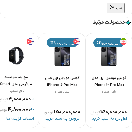
ثبت
محصولات مرتبط
%19
%19
185,750,000
185,750,000
مچ بند هوشمند
وشی موبایل اپل مدل
گوشی موبایل اپل مدل
شیائومی مدل Smart
iPhone 16 Pro Max
iPhone 16 Pro Max
کالای دیجیتال
Band 7 Pro Global
تلفن همراه
ZAA دو سیم کارت
تلفن همراه
ZAA دو سیم کارت
4,000,000
Version
از
ظرفیت 1 ترابایت و رم 8
ظرفیت 1 ترابایت و رم 8
تومان
گیگابایت رونوشت
گیگابایت
4,800,000
تا
تومان
150,000,000
150,000,00
تومان
تومان
فزودن به سبد خرید
افزودن به سبد خرید
انتخاب گزینه ها