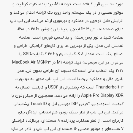
مورد تحسین قرار گرفته است. تراشه M1، پردازنده، کارت گرافیک و
موتور عصبی را در یک سیستم واحد روی یک تراشه ادغام می‌کند و
افزایش قابل توجهی در عملکرد و بهره‌وری ارائه می‌کند. این لپ تاپ
دارای صفحه‌نمایش 13.3 اینچی رتینا با رزولوشن 2560 در 1600،
صفحه کلید با نور پس‌زمینه، و پد لمسی فورس است. صفحه
نمایش این مدل، یکی از بهترین ها برای کارهای گرافیکی، طراحی و
اصلاح رنگ است. مقدار 8 گیگابایت رم و 256 گیگابایتSSD را
می‌توان در این مجموعه دید. تراشه M1 در MacBook Air MGN63
2020 یک انتخاب عالی است که نتیجه آن طراحی بدون فن، عمر
باتری عالی و عملکرد بی‌صدا است. این لپ تاپ مجهز به دو پورت
Thunderbolt 3 است که پشتیبانی از USB4 و قابلیت اتصال به
Apple Pro Display XDR را ارائه می‌دهد. همچنین از میکروفون با
کیفیت استودیویی، آخرین ISP دوربین اپل و Touch ID پشتیبانی
می‌کند. این لپ تاپ از نظر سبک بودن هم انتخابی ایده‌آل برای
کاربران است. از نظر عملکرد، پردازنده 8 هسته‌ای، پردازنده گرافیکی
7 هسته‌ای و موتور عصبی 16 هسته‌ای این لپ تاپ را قادر می‌سازد