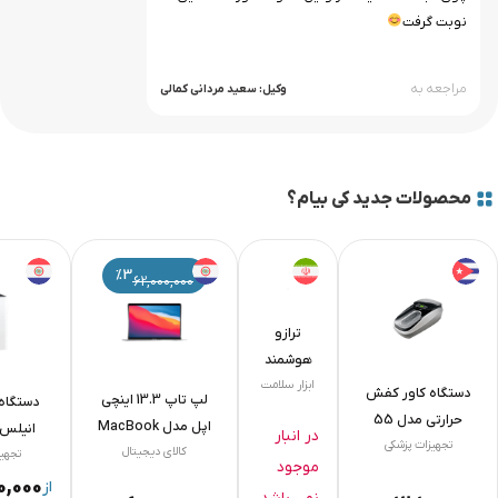
نوبت گرفت
مراجعه به
وکیل: سعید مردانی کمالی
محصولات جدید کی بیام؟
%3
62,000,000
ترازو
هوشمند
رنفو مدل
ابزار سلامت
دستگاه کاور کفش
لپ تاپ 13.3 اینچی
دستگاه
ES-26BB
حرارتی مدل 55
اپل مدل MacBook
در انبار
رونوشت
تجهیزات پزشکی
رونوشت رونوشت
کالای دیجیتال
Air MGN63 2020 LLA-
رو
تجهی
موجود
رونوشت
M1 8GB 256SSD
0,000
از