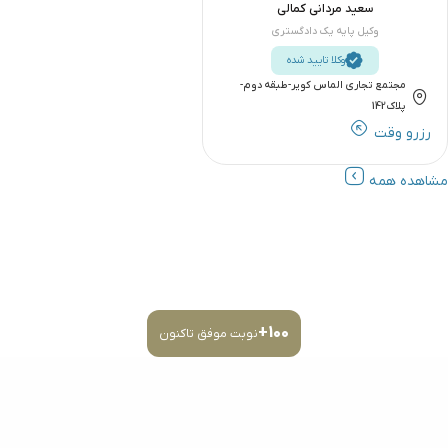
سعید مردانی کمالی
وکیل پایه یک دادگستری
وکلا تایید شده
مجتمع تجاری الماس کویر-طبقه دوم-
پلاک142
رزرو وقت
مشاهده همه
نوبت دهی وکالت
100+
نوبت موفق تاکنون