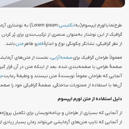
طرح‌نما
یا
لورِم اِیپسوم
(به
انگلیسی
:
Lorem ipsum
) به نوشتاری آز
گرافیک از این نوشتار به‌عنوان عنصری از ترکیب‌بندی برای پُر کردن
از نظر گرافیکی، نشانگر چگونگی نوع و اندازهٔ
قلم
و ظاهرِ
متن
باشد.
معمولاً طراحان گرافیک برای
صفحه‌آرایی
، نخست از متن‌های آزمایشی
صفحهٔ طراحی یا صفحه‌بندی شده، بعد از اینکه متن در آن قرار گیرد،
آنجایی که طراحان عموماً نویسندهٔ متن نیستند و وظیفهٔ رعایت
حق
آن‌ها با استفاده از محتویات ساختگی، صفحهٔ گرافیکی خود را صفحه‌آ
دلیل استفاده از متن لورم ایپسوم
از آنجایی که بسیاری از طراحان و برنامه‌نویسان برای تکمیل پروژ