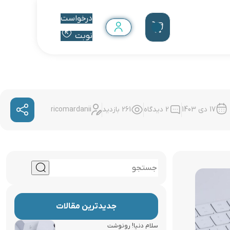
درخواست
نوبت
17 دی 1403
2 دیدگاه
261
بازدید
ricomardanii
جدیدترین مقالات
سلام دنیا! رونوشت