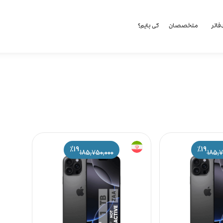
فاتر
متخصصان
کی بایم؟
%19
%19
185,750,000
185,7