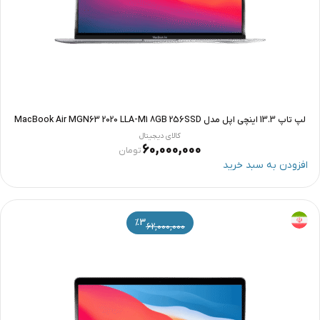
لپ تاپ 13.3 اینچی اپل مدل MacBook Air MGN63 2020 LLA-M1 8GB 256SSD
کالای دیجیتال
60,000,000
تومان
افزودن به سبد خرید
%3
62,000,000