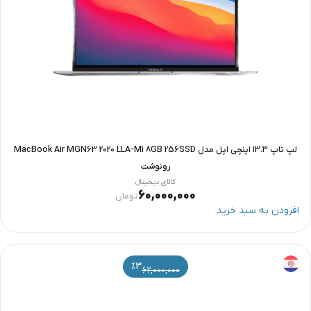
لپ تاپ 13.3 اینچی اپل مدل MacBook Air MGN63 2020 LLA-M1 8GB 256SSD
رونوشت
کالای دیجیتال
60,000,000
تومان
افزودن به سبد خرید
%3
62,000,000