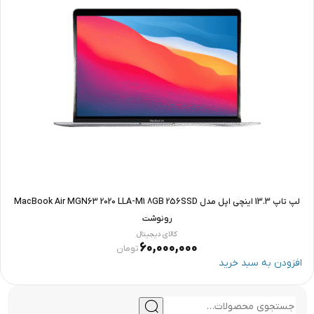
لپ تاپ 13.3 اینچی اپل مدل MacBook Air MGN63 2020 LLA-M1 8GB 256SSD
رونوشت
کالای دیجیتال
60,000,000
تومان
افزودن به سبد خرید