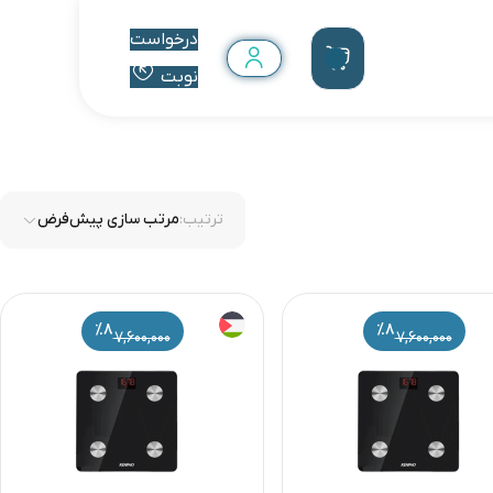
درخواست
نوبت
ترتیب:
مرتب سازی پیش‌فرض
%8
%8
7,600,000
7,600,000