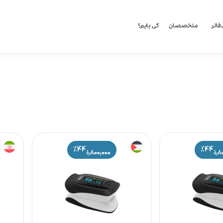
فاتر
متخصصان
کی بایم؟
%44
%44
1,800,000
1,8