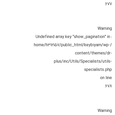
677
Warning
: Undefined array key "show_pagination" in
/home/h312157/public_html/keybiyam/wp-
content/themes/dr-
plus/inc/Utils/Specialists/utils-
specialists.php
on line
678
Warning