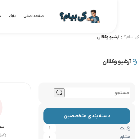
صفحه اصلی
بلاگ
د
کی بیام؟
آرشیو وکلاان
آرشیو وکلاان
دسته‌بندی متخصصین
سعی
وکالت
1
وکیل
مشاور
0